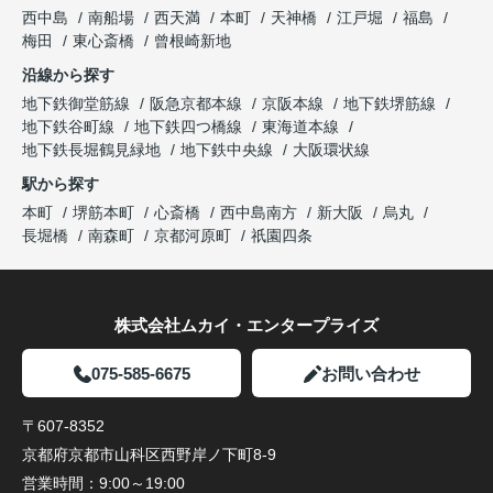
西中島
南船場
西天満
本町
天神橋
江戸堀
福島
梅田
東心斎橋
曾根崎新地
沿線から探す
地下鉄御堂筋線
阪急京都本線
京阪本線
地下鉄堺筋線
地下鉄谷町線
地下鉄四つ橋線
東海道本線
地下鉄長堀鶴見緑地
地下鉄中央線
大阪環状線
駅から探す
本町
堺筋本町
心斎橋
西中島南方
新大阪
烏丸
長堀橋
南森町
京都河原町
祇園四条
株式会社ムカイ・エンタープライズ
075-585-6675
お問い合わせ
〒607-8352
京都府京都市山科区西野岸ノ下町8-9
営業時間：
9:00～19:00