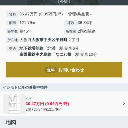
【外観】
36.47万円 (0.99万円/坪) 管理/共益費 -
賃料
121.79㎡
36.84坪
面積
坪数
築45年
2階/9階建
築年数
所在階
大阪府
大阪市中央区
平野町
２丁目
所在地
地下鉄堺筋線
「
北浜
」駅 徒歩6分
交通
京阪電鉄中之島線
「
なにわ橋
」駅 徒歩10分
お問い合わせ
無料
イシモトビルの募集中物件
202
36.47万円 (0.99万円/坪)
2階 / 36.84坪(121.79㎡)
地図