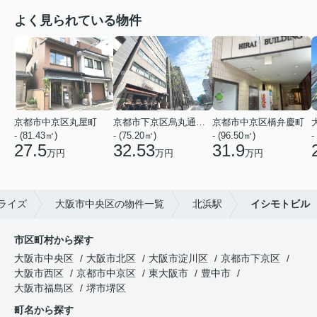
よく見られている物件
京都市中京区丸屋町
京都市下京区烏丸通五条上る五条烏丸町
京都市中京区橋弁慶町
- (81.43㎡)
- (75.20㎡)
- (96.50㎡)
-
27.5
32.53
31.9
万円
万円
万円
ライズ
大阪市中央区の物件一覧
北浜駅
イシモトビル
市区町村から探す
大阪市中央区
大阪市北区
大阪市淀川区
京都市下京区
大阪市西区
京都市中京区
東大阪市
豊中市
大阪市福島区
堺市堺区
町名から探す