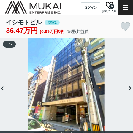
0
ログイン
お気に入り
イシモトビル
空室1
36.47万円
(0.99万円/坪)
管理/共益費 -
1
/
6