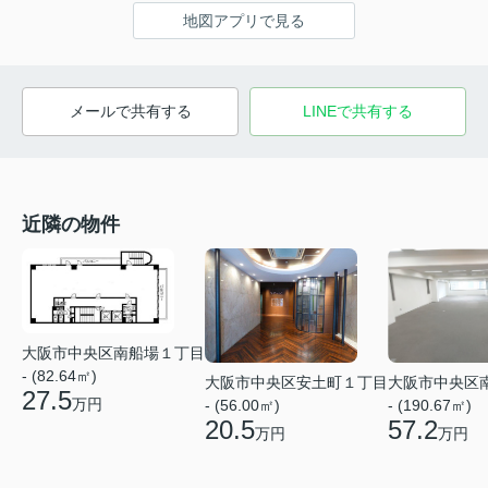
地図アプリで見る
メールで共有する
LINEで共有する
近隣の物件
大阪市中央区南船場１丁目
- (82.64㎡)
大阪市中央区安土町１丁目
大阪市中央区
27.5
万円
- (56.00㎡)
- (190.67㎡)
20.5
57.2
万円
万円