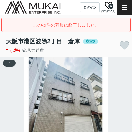
0
ログイン
お気に入り
この物件の募集は終了しました。
大阪市港区波除2丁目 倉庫
空室0
-
(-/坪)
管理/共益費 -
1
/
1