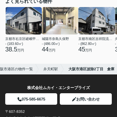
よく見られている物件
京都市右京区嵯峨甲塚町
城陽市奈島久保野
京都市南区吉祥院流作町
- (183.60㎡)
- (486.00㎡)
- (862.80㎡)
-
38.5
44
45
万円
万円
万円
阪市港区の物件一覧
弁天町駅
大阪市港区波除2丁目 倉庫
株式会社ムカイ・エンタープライズ
075-585-6675
お問い合わせ
〒607-8352