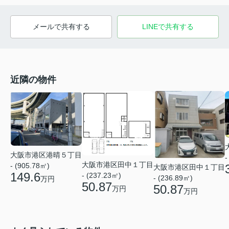
メールで共有する
LINEで共有する
近隣の物件
大阪市港区港晴５丁目
-
大阪市港区田中１丁目
- (905.78㎡)
大阪市港区田中１丁目
149.6
- (237.23㎡)
- (236.89㎡)
万円
50.87
50.87
万円
万円