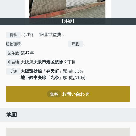
【外観】
- (-/坪) 管理/共益費 -
賃料
-
-
建物面積
坪数
築47年
築年数
大阪府
大阪市港区
波除
２丁目
所在地
大阪環状線
「
弁天町
」駅 徒歩3分
交通
地下鉄中央線
「
九条
」駅 徒歩16分
お問い合わせ
無料
地図