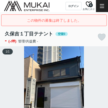
0
ログイン
お気に入り
この物件の募集は終了しました。
久保吉１丁目テナント
空室0
-
(-/坪)
管理/共益費 -
1
/
1