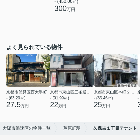
- (450.00㎡)
300
万円
よく見られている物件
京都市伏見区西大手町
京都市東山区三条通北裏白川筋西入２丁目東姉小路町
京都市東山区本町２２丁目
- (63.20㎡)
- (91.99㎡)
- (86.46㎡)
-
27.5
22
25
万円
万円
万円
大阪市浪速区の物件一覧
芦原町駅
久保吉１丁目テナント