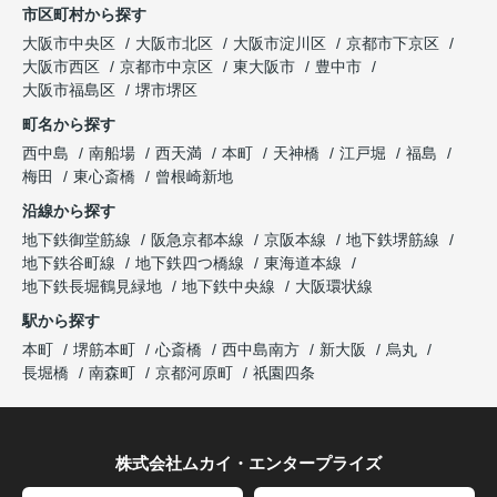
市区町村から探す
大阪市中央区
大阪市北区
大阪市淀川区
京都市下京区
大阪市西区
京都市中京区
東大阪市
豊中市
大阪市福島区
堺市堺区
町名から探す
西中島
南船場
西天満
本町
天神橋
江戸堀
福島
梅田
東心斎橋
曾根崎新地
沿線から探す
地下鉄御堂筋線
阪急京都本線
京阪本線
地下鉄堺筋線
地下鉄谷町線
地下鉄四つ橋線
東海道本線
地下鉄長堀鶴見緑地
地下鉄中央線
大阪環状線
駅から探す
本町
堺筋本町
心斎橋
西中島南方
新大阪
烏丸
長堀橋
南森町
京都河原町
祇園四条
株式会社ムカイ・エンタープライズ