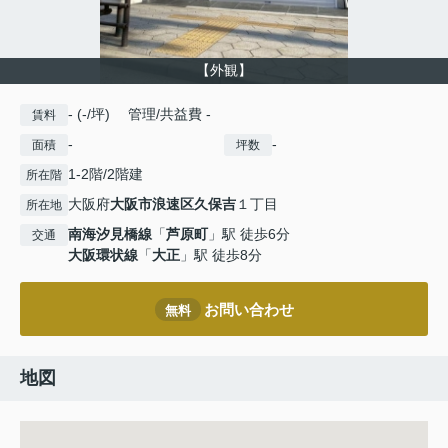
【外観】
- (-/坪) 管理/共益費 -
賃料
-
-
面積
坪数
1-2階/2階建
所在階
大阪府
大阪市浪速区
久保吉
１丁目
所在地
南海汐見橋線
「
芦原町
」駅 徒歩6分
交通
大阪環状線
「
大正
」駅 徒歩8分
お問い合わせ
無料
地図