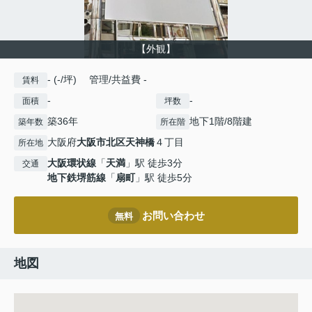
【外観】
- (-/坪) 管理/共益費 -
賃料
-
-
面積
坪数
築36年
地下1階/8階建
築年数
所在階
大阪府
大阪市北区
天神橋
４丁目
所在地
大阪環状線
「
天満
」駅 徒歩3分
交通
地下鉄堺筋線
「
扇町
」駅 徒歩5分
お問い合わせ
無料
地図