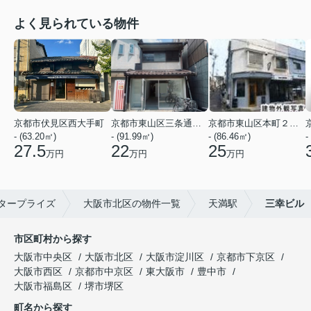
よく見られている物件
京都市伏見区西大手町
京都市東山区三条通北裏白川筋西入２丁目東姉小路町
京都市東山区本町２２丁目
- (63.20㎡)
- (91.99㎡)
- (86.46㎡)
-
27.5
22
25
万円
万円
万円
タープライズ
大阪市北区の物件一覧
天満駅
三幸ビル
市区町村から探す
大阪市中央区
大阪市北区
大阪市淀川区
京都市下京区
大阪市西区
京都市中京区
東大阪市
豊中市
大阪市福島区
堺市堺区
町名から探す