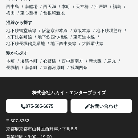
西中島
南船場
西天満
本町
天神橋
江戸堀
福島
梅田
東心斎橋
曾根崎新地
沿線から探す
地下鉄御堂筋線
阪急京都本線
京阪本線
地下鉄堺筋線
地下鉄谷町線
地下鉄四つ橋線
東海道本線
地下鉄長堀鶴見緑地
地下鉄中央線
大阪環状線
駅から探す
本町
堺筋本町
心斎橋
西中島南方
新大阪
烏丸
長堀橋
南森町
京都河原町
祇園四条
株式会社ムカイ・エンタープライズ
075-585-6675
お問い合わせ
〒607-8352
京都府京都市山科区西野岸ノ下町8-9
営業時間：
9:00～19:00