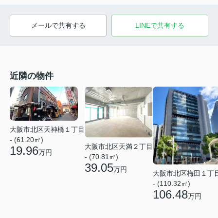
メールで共有する
LINEで共有する
近隣の物件
大阪市北区天神橋１丁目
- (61.20㎡)
大阪市北区天満２丁目
19.96
万円
- (70.81㎡)
39.05
万円
大阪市北区梅田１丁
- (110.32㎡)
106.48
万円