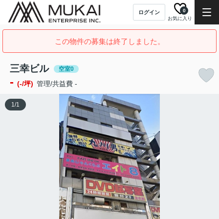
0
ログイン
お気に入り
この物件の募集は終了しました。
三幸ビル
空室0
-
(-/坪)
管理/共益費 -
1
/
1