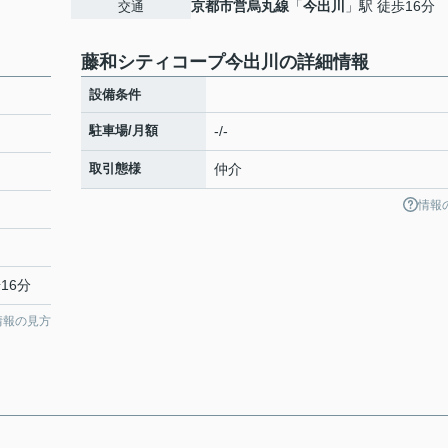
京都市営烏丸線
「
今出川
」駅 徒歩16分
交通
藤和シティコープ今出川の詳細情報
設備条件
駐車場/月額
-/-
取引態様
仲介
情報
16分
情報の見方