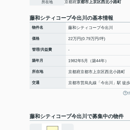
京都府
京都市上京区
西北小路町
所在地
藤和シティコープ今出川の基本情報
物件名
藤和シティコープ今出川
価格
22万円(0.79万円/坪)
管理/共益費
-
築年月
1982年5月（築44年）
所在地
京都府
京都市上京区
西北小路町
交通
京都市営烏丸線
「
今出川
」駅 徒歩
藤和シティコープ今出川で募集中の物件