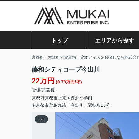
トップ
エリアから探す
京都府・大阪府で貸店舗・貸オフィスをお探しなら株式会
藤和シティコープ今出川
22万円
(0.79万円/坪)
管理/共益費 -
京都府
京都市上京区
西北小路町
京都市営烏丸線「今出川」駅徒歩16分
1
/
1