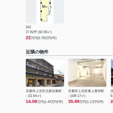
202
27.82坪 (92.00㎡)
22
万円(0.79万円/坪)
近隣の物件
京都市上京区元新在家町
京都市上京区東上善寺町
- (32.64㎡)
- (108.17㎡)
6
14.08
35.99
2
万円(
1.43
万円/坪)
万円(
1.1
万円/坪)