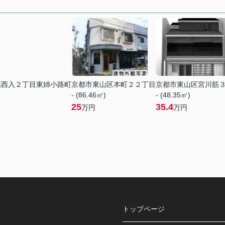
筋西入２丁目東姉小路町
京都市東山区本町２２丁目
京都市東山区宮川筋
- (86.46㎡)
- (48.35㎡)
25
35.4
万円
万円
トップページ