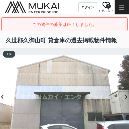
0
ログイン
お気に入り
この物件の募集は終了しました。
久世郡久御山町 貸倉庫の過去掲載物件情報
1
/
4