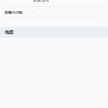
駐車2台可
-
設備(その他)
地図