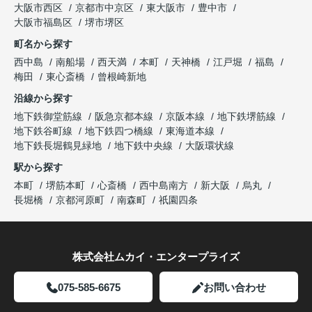
大阪市西区
京都市中京区
東大阪市
豊中市
大阪市福島区
堺市堺区
町名から探す
西中島
南船場
西天満
本町
天神橋
江戸堀
福島
梅田
東心斎橋
曾根崎新地
沿線から探す
地下鉄御堂筋線
阪急京都本線
京阪本線
地下鉄堺筋線
地下鉄谷町線
地下鉄四つ橋線
東海道本線
地下鉄長堀鶴見緑地
地下鉄中央線
大阪環状線
駅から探す
本町
堺筋本町
心斎橋
西中島南方
新大阪
烏丸
長堀橋
京都河原町
南森町
祇園四条
株式会社ムカイ・エンタープライズ
075-585-6675
お問い合わせ