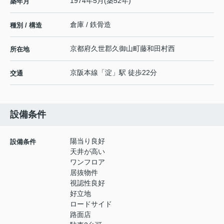
1974年5月(築52年)
築年月
倉庫 / 鉄骨造
種別 / 構造
京都府
久世郡久御山町
藤和田
村西
所在地
京阪本線
「
淀
」駅 徒歩22分
交通
設備条件
陽当り良好
設備条件
天井が高い
ワンフロア
居抜物件
視認性良好
好立地
ロードサイド
路面店