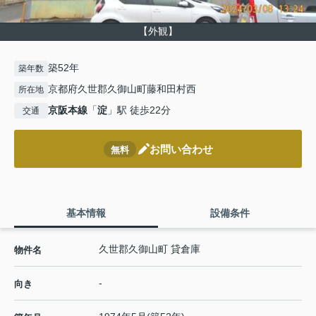
【外観】
築52年
築年数
京都府久世郡久御山町藤和田村西
所在地
京阪本線
「
淀
」駅 徒歩22分
交通
お問い合わせ
無料
基本情報
設備条件
久世郡久御山町 貸倉庫
物件名
-
向き