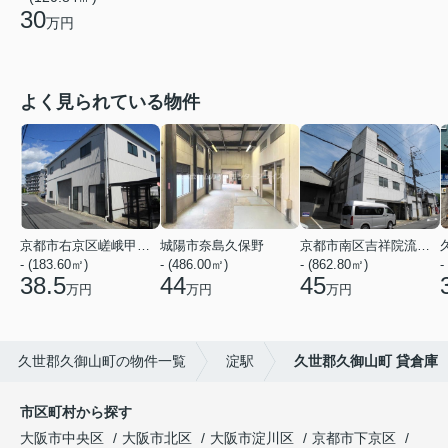
30
万円
よく見られている物件
京都市右京区嵯峨甲塚町
城陽市奈島久保野
京都市南区吉祥院流作町
- (183.60㎡)
- (486.00㎡)
- (862.80㎡)
-
38.5
44
45
万円
万円
万円
久世郡久御山町の物件一覧
淀駅
久世郡久御山町 貸倉庫
市区町村から探す
大阪市中央区
大阪市北区
大阪市淀川区
京都市下京区