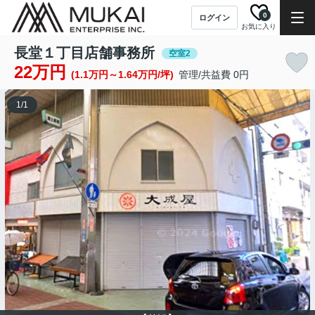
0
ログイン
お気に入り
長堂１丁目店舗事務所
空室2
22万円
(1.1万円～1.64万円/坪)
管理/共益費 0円
1
/
1