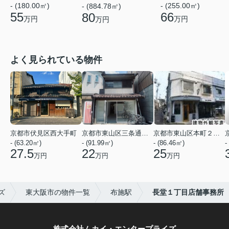
- (180.00㎡)
- (255.00㎡)
- (884.78㎡)
55
66
80
万円
万円
万円
よく見られている物件
京都市伏見区西大手町
京都市東山区三条通北裏白川筋西入２丁目東姉小路町
京都市東山区本町２２丁目
- (63.20㎡)
- (91.99㎡)
- (86.46㎡)
-
27.5
22
25
万円
万円
万円
ズ
東大阪市の物件一覧
布施駅
長堂１丁目店舗事務所
株式会社ムカイ・エンタープライズ