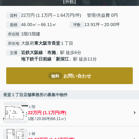
【外観】
22万円 (1.1万円～1.64万円/坪) 管理/共益費 0円
賃料
46.00㎡～66.11㎡
13.91坪～20.00坪
面積
坪数
1階/1階建
所在階
大阪府
東大阪市
長堂
１丁目
所在地
近鉄大阪線
「
布施
」駅 徒歩6分
交通
地下鉄千日前線
「
新深江
」駅 徒歩11分
お問い合わせ
無料
長堂１丁目店舗事務所の募集中物件
１階
22万円 (1.1万円/坪)
1階 / 20.00坪(66.11㎡)
１棟