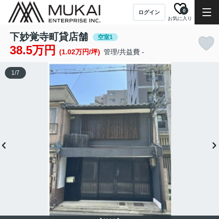
0
ログイン
お気に入り
下妙覚寺町貸店舗
空室1
38.5万円
(1.02万円/坪)
管理/共益費 -
1
/
7