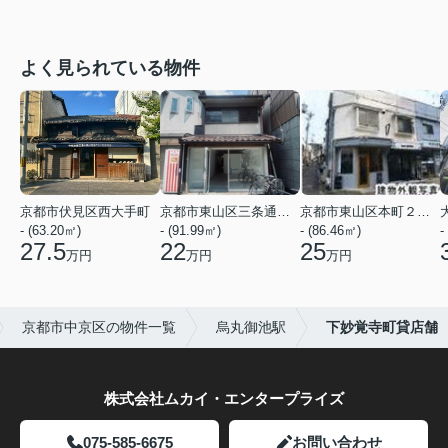
よく見られている物件
京都市伏見区西大手町
京都市東山区三条通北裏白川筋西入２丁目東姉小路町
京都市東山区本町２２丁目
- (63.20㎡)
- (91.99㎡)
- (86.46㎡)
-
27.5
22
25
万円
万円
万円
京都市中京区の物件一覧
烏丸御池駅
下妙覚寺町貸店舗
株式会社ムカイ・エンタープライズ
075-585-6675
お問い合わせ