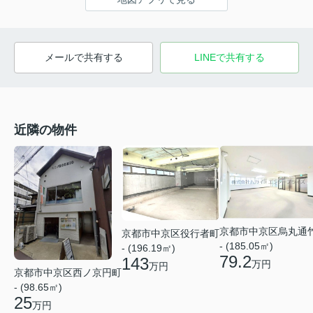
メールで共有する
LINEで共有する
近隣の物件
京都市中京区烏丸通
京都市中京区役行者町
- (185.05㎡)
- (196.19㎡)
79.2
143
万円
万円
京都市中京区西ノ京円町
- (98.65㎡)
25
万円