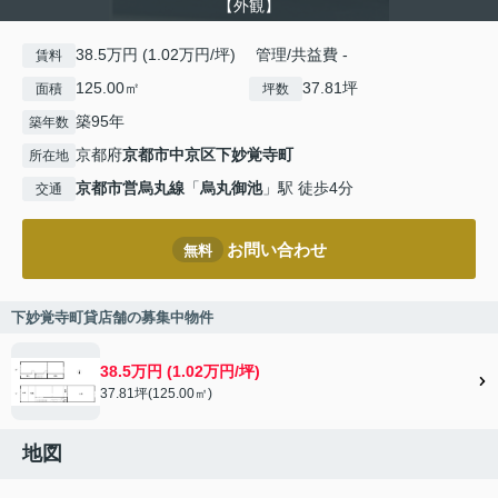
【外観】
38.5万円 (1.02万円/坪) 管理/共益費 -
賃料
125.00㎡
37.81坪
面積
坪数
築95年
築年数
京都府
京都市中京区
下妙覚寺町
所在地
京都市営烏丸線
「
烏丸御池
」駅 徒歩4分
交通
お問い合わせ
無料
下妙覚寺町貸店舗の募集中物件
38.5万円 (1.02万円/坪)
37.81坪(125.00㎡)
地図