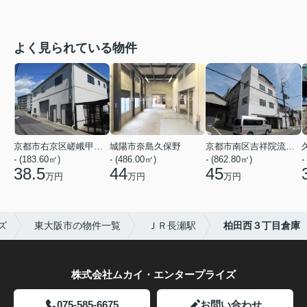
よく見られている物件
京都市右京区嵯峨甲塚町
城陽市奈島久保野
京都市南区吉祥院流作町
- (183.60㎡)
- (486.00㎡)
- (862.80㎡)
-
38.5
44
45
万円
万円
万円
ズ
東大阪市の物件一覧
ＪＲ長瀬駅
柏田西３丁目倉庫
株式会社ムカイ・エンタープライズ
075-585-6675
お問い合わせ