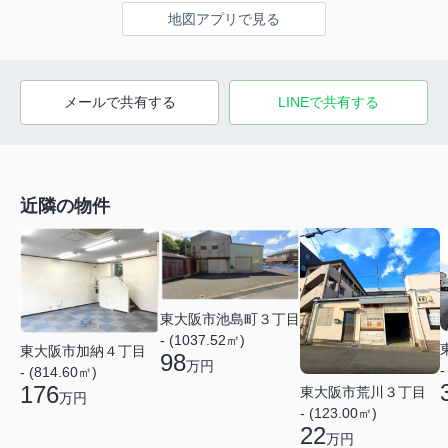
地図アプリで見る
メールで共有する
LINEで共有する
近隣の物件
東大阪市池島町３丁目
- (1037.52㎡)
東大阪市加納４丁目
98
万円
-
- (814.60㎡)
176
東大阪市荒川３丁目
万円
- (123.00㎡)
22
万円