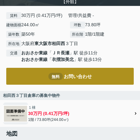
【外観】
30万円 (0.41万円/坪) 管理/共益費 -
賃料
244.00㎡
73.80坪
建物面積
坪数
築50年
1階/1階建
築年数
所在階
大阪府
東大阪市
柏田西
３丁目
所在地
おおさか東線
「
ＪＲ長瀬
」駅 徒歩11分
交通
おおさか東線
「
衣摺加美北
」駅 徒歩13分
お問い合わせ
無料
柏田西３丁目倉庫の募集中物件
１棟
30万円 (0.41万円/坪)
1階 / 73.80坪(244.00㎡)
地図