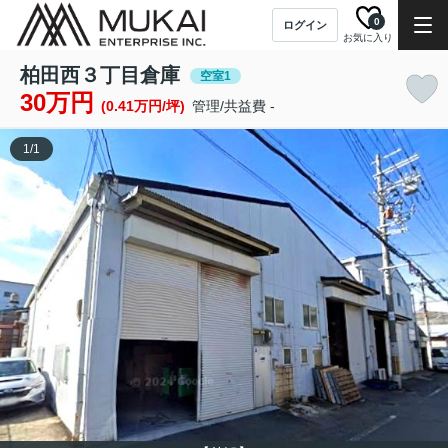
0
ログイン
お気に入り
柏田西３丁目倉庫
空室1
30万円
(0.41万円/坪)
管理/共益費 -
1
/
1