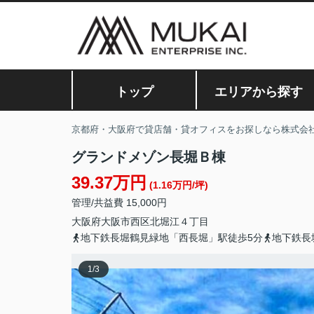
トップ
エリアから探す
京都府・大阪府で貸店舗・貸オフィスをお探しなら株式会
グランドメゾン長堀Ｂ棟
39.37万円
(1.16万円/坪)
管理/共益費 15,000円
大阪府
大阪市西区
北堀江
４丁目
地下鉄長堀鶴見緑地「西長堀」駅徒歩5分
地下鉄長
1
/
3