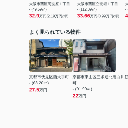
大阪市西区阿波座１丁目
大阪市西区立売堀１丁目
- (49.59㎡)
- (112.39㎡)
-
32.9
33.66
4
万円(
2.19
万円/坪)
万円(
0.99
万円/坪)
よく見られている物件
京都市伏見区西大手町
京都市東山区三条通北裏白川
- (63.20㎡)
町
- (91.99㎡)
27.5
万円
22
万円