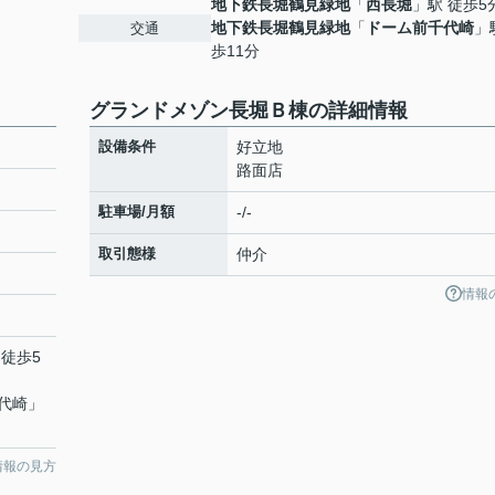
地下鉄長堀鶴見緑地
「
西長堀
」駅 徒歩5
地下鉄長堀鶴見緑地
「
ドーム前千代崎
」
交通
歩11分
グランドメゾン長堀Ｂ棟の詳細情報
設備条件
好立地
路面店
駐車場/月額
-/-
取引態様
仲介
情報
 徒歩5
代崎
」
情報の見方