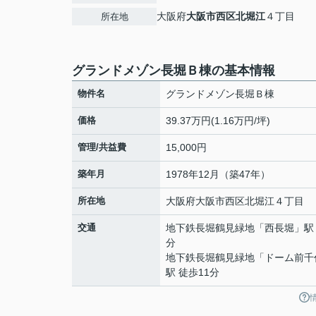
大阪府
大阪市西区
北堀江
４丁目
所在地
グランドメゾン長堀Ｂ棟の基本情報
物件名
グランドメゾン長堀Ｂ棟
価格
39.37万円(1.16万円/坪)
管理/共益費
15,000円
築年月
1978年12月（築47年）
所在地
大阪府
大阪市西区
北堀江
４丁目
交通
地下鉄長堀鶴見緑地
「
西長堀
」駅
分
地下鉄長堀鶴見緑地
「
ドーム前千
駅 徒歩11分