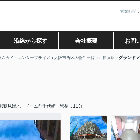
営業時間：
沿線から探す
会社概要
お問
グランド
社ムカイ・エンタープライズ
大阪市西区の物件一覧
西長堀駅
堀鶴見緑地「ドーム前千代崎」駅徒歩11分