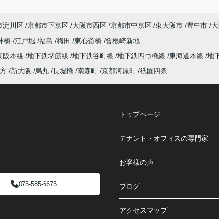
市淀川区
京都市下京区
大阪市西区
京都市中京区
東大阪市
豊中市
大
神橋
江戸堀
福島
梅田
東心斎橋
曾根崎新地
京阪本線
地下鉄堺筋線
地下鉄谷町線
地下鉄四つ橋線
東海道本線
地
方
新大阪
烏丸
長堀橋
南森町
京都河原町
祇園四条
トップページ
テナント・オフィスの専門家
お客様の声
075-585-6675
ブログ
アクセスマップ