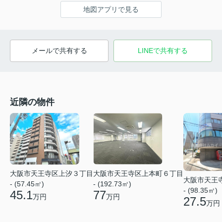
地図アプリで見る
メールで共有する
LINEで共有する
近隣の物件
大阪市天王寺区上汐３丁目
大阪市天王寺区上本町６丁目
大阪市天王
- (57.45㎡)
- (192.73㎡)
- (98.35㎡)
45.1
77
万円
万円
27.5
万円