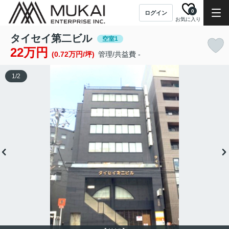
0
ログイン
お気に入り
タイセイ第二ビル
空室1
22万円
(0.72万円/坪)
管理/共益費 -
1
/
2