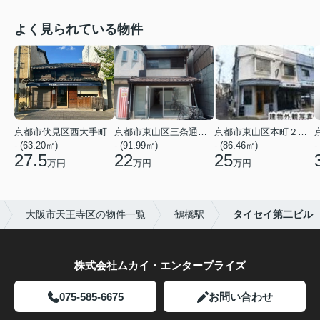
よく見られている物件
京都市伏見区西大手町
京都市東山区三条通北裏白川筋西入２丁目東姉小路町
京都市東山区本町２２丁目
- (63.20㎡)
- (91.99㎡)
- (86.46㎡)
-
27.5
22
25
万円
万円
万円
大阪市天王寺区の物件一覧
鶴橋駅
タイセイ第二ビル
株式会社ムカイ・エンタープライズ
075-585-6675
お問い合わせ