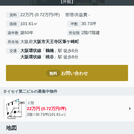
【外観】
22万円 (0.72万円/坪) 管理/共益費 -
賃料
101.61㎡
30.73坪
面積
坪数
築50年
2階/7階建
築年数
所在階
大阪府
大阪市天王寺区
筆ケ崎町
所在地
大阪環状線
「
鶴橋
」駅 徒歩6分
交通
大阪環状線
「
桃谷
」駅 徒歩8分
お問い合わせ
無料
タイセイ第二ビルの募集中物件
２階
22万円 (0.72万円/坪)
2階 / 30.73坪(101.61㎡)
地図