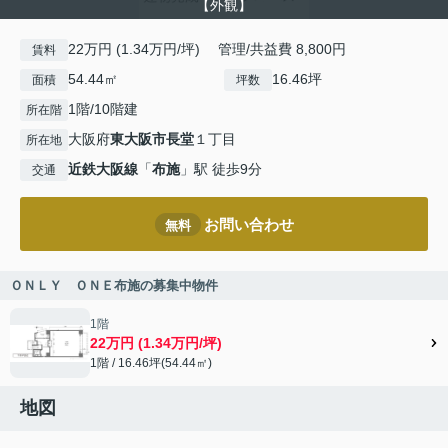
【外観】
22万円 (1.34万円/坪) 管理/共益費 8,800円
賃料
54.44㎡
16.46坪
面積
坪数
1階/10階建
所在階
大阪府
東大阪市
長堂
１丁目
所在地
近鉄大阪線
「
布施
」駅 徒歩9分
交通
お問い合わせ
無料
ＯＮＬＹ ＯＮＥ布施の募集中物件
1階
22万円 (1.34万円/坪)
1階 / 16.46坪(54.44㎡)
地図