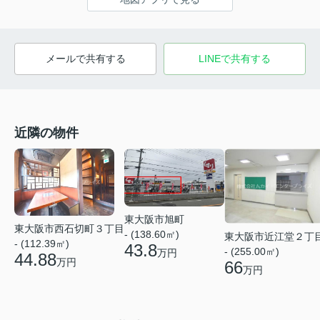
メールで共有する
LINEで共有する
近隣の物件
東大阪市旭町
東大阪市西石切町３丁目
- (138.60㎡)
東大阪市近江堂２丁
- (112.39㎡)
43.8
- (255.00㎡)
万円
44.88
万円
66
万円