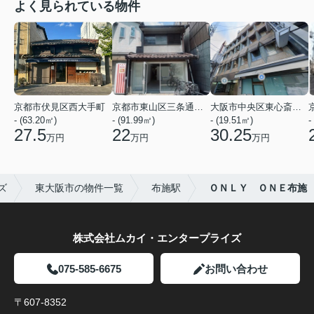
よく見られている物件
京都市伏見区西大手町
京都市東山区三条通北裏白川筋西入２丁目東姉小路町
大阪市中央区東心斎橋２丁目
- (63.20㎡)
- (91.99㎡)
- (19.51㎡)
-
27.5
22
30.25
万円
万円
万円
ズ
東大阪市の物件一覧
布施駅
ＯＮＬＹ ＯＮＥ布施
株式会社ムカイ・エンタープライズ
075-585-6675
お問い合わせ
〒607-8352