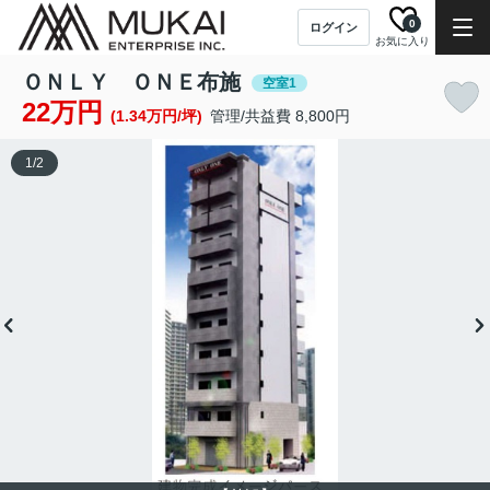
0
ログイン
お気に入り
ＯＮＬＹ ＯＮＥ布施
空室1
22万円
(1.34万円/坪)
管理/共益費 8,800円
1
/
2