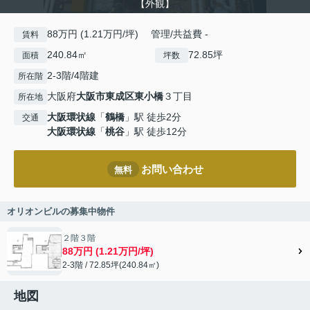
【外観】
88万円 (1.21万円/坪) 管理/共益費 -
賃料
240.84㎡
72.85坪
面積
坪数
2-3階/4階建
所在階
大阪府
大阪市東成区
東小橋
３丁目
所在地
大阪環状線
「
鶴橋
」駅 徒歩2分
交通
大阪環状線
「
桃谷
」駅 徒歩12分
お問い合わせ
無料
オリオンビルの募集中物件
２階３階
88万円 (1.21万円/坪)
2-3階 / 72.85坪(240.84㎡)
地図