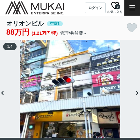
0
ログイン
お気に入り
オリオンビル
空室1
88万円
(1.21万円/坪)
管理/共益費 -
1
/
4