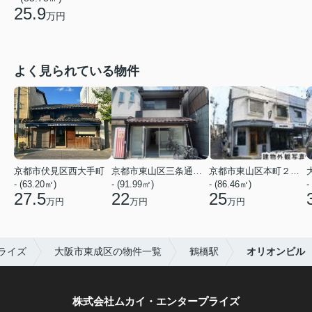
25.9
万円
よく見られている物件
京都市伏見区西大手町
京都市東山区三条通北裏白川筋西入２丁目東姉小路町
京都市東山区本町２２丁目
- (63.20㎡)
- (91.99㎡)
- (86.46㎡)
-
27.5
22
25
万円
万円
万円
ライズ
大阪市東成区の物件一覧
鶴橋駅
オリオンビル
株式会社ムカイ・エンタープライズ