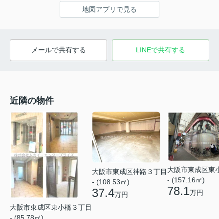
地図アプリで見る
メールで共有する
LINEで共有する
近隣の物件
大阪市東成区東
大阪市東成区神路３丁目
- (157.16㎡)
- (108.53㎡)
78.1
37.4
万円
万円
大阪市東成区東小橋３丁目
- (85.78㎡)