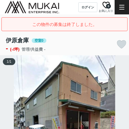
0
ログイン
お気に入り
この物件の募集は終了しました。
伊原倉庫
空室0
-
(-/坪)
管理/共益費 -
1
/
1