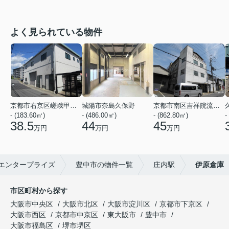
よく見られている物件
京都市右京区嵯峨甲塚町
城陽市奈島久保野
京都市南区吉祥院流作町
- (183.60㎡)
- (486.00㎡)
- (862.80㎡)
-
38.5
44
45
万円
万円
万円
エンタープライズ
豊中市の物件一覧
庄内駅
伊原倉庫
市区町村から探す
大阪市中央区
大阪市北区
大阪市淀川区
京都市下京区
大阪市西区
京都市中京区
東大阪市
豊中市
大阪市福島区
堺市堺区