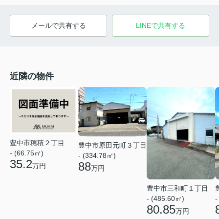
メールで共有する
LINEで共有する
近隣の物件
豊中市穂積２丁目
豊中市原田元町３丁目
- (66.75㎡)
- (334.78㎡)
35.2
88
万円
万円
豊中市三和町１丁目
- (485.60㎡)
-
80.85
万円