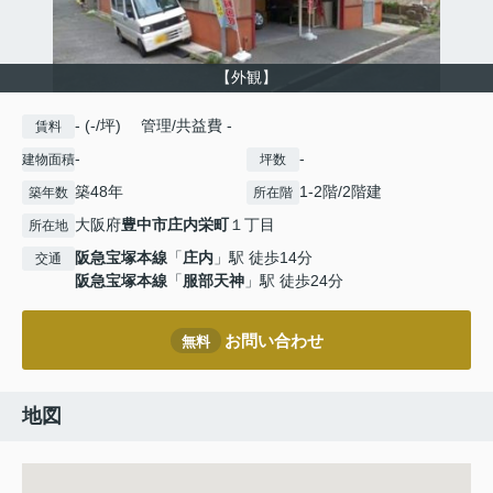
【外観】
- (-/坪) 管理/共益費 -
賃料
-
-
建物面積
坪数
築48年
1-2階/2階建
築年数
所在階
大阪府
豊中市
庄内栄町
１丁目
所在地
阪急宝塚本線
「
庄内
」駅 徒歩14分
交通
阪急宝塚本線
「
服部天神
」駅 徒歩24分
お問い合わせ
無料
地図