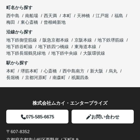
町名から探す
西中島
南船場
西天満
本町
天神橋
江戸堀
福島
梅田
東心斎橋
曾根崎新地
沿線から探す
地下鉄御堂筋線
阪急京都本線
京阪本線
地下鉄堺筋線
地下鉄谷町線
地下鉄四つ橋線
東海道本線
地下鉄長堀鶴見緑地
地下鉄中央線
大阪環状線
駅から探す
本町
堺筋本町
心斎橋
西中島南方
新大阪
烏丸
長堀橋
京都河原町
南森町
祇園四条
株式会社ムカイ・エンタープライズ
075-585-6675
お問い合わせ
〒607-8352
京都府京都市山科区西野岸ノ下町8-9