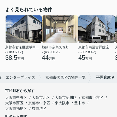
よく見られている物件
京都市右京区嵯峨甲塚町
城陽市奈島久保野
京都市南区吉祥院流作町
- (183.60㎡)
- (486.00㎡)
- (862.80㎡)
-
38.5
44
45
万円
万円
万円
イ・エンタープライズ
京都市伏見区の物件一覧
平岡倉庫 A
市区町村から探す
大阪市中央区
大阪市北区
大阪市淀川区
京都市下京区
大阪市西区
京都市中京区
東大阪市
豊中市
大阪市福島区
堺市堺区
町名から探す