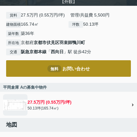
【外観】
27.5万円 (0.55万円/坪) 管理/共益費 5,500円
賃料
165.74㎡
50.13坪
建物面積
坪数
築36年
築年数
京都府
京都市伏見区
羽束師鴨川町
所在地
阪急京都本線
「
西向日
」駅 徒歩42分
交通
お問い合わせ
無料
平岡倉庫 Aの募集中物件
27.5万円 (0.55万円/坪)
50.13坪(165.74㎡)
地図