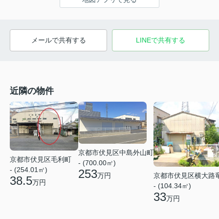
メールで共有する
LINEで共有する
近隣の物件
京都市伏見区中島外山町
京都市伏見区毛利町
- (700.00㎡)
- (254.01㎡)
253
万円
京都市伏見区横大路
38.5
万円
- (104.34㎡)
33
万円