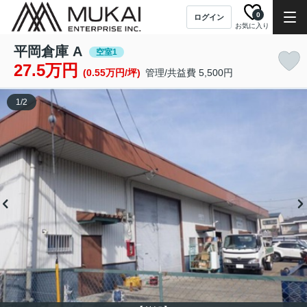
0
ログイン
お気に入り
平岡倉庫 A
空室1
27.5万円
(0.55万円/坪)
管理/共益費 5,500円
1
/
2