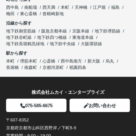
西中島
南船場
西天満
本町
天神橋
江戸堀
福島
梅田
東心斎橋
曾根崎新地
沿線から探す
地下鉄御堂筋線
阪急京都本線
京阪本線
地下鉄堺筋線
地下鉄谷町線
地下鉄四つ橋線
東海道本線
地下鉄長堀鶴見緑地
地下鉄中央線
大阪環状線
駅から探す
本町
堺筋本町
心斎橋
西中島南方
新大阪
烏丸
長堀橋
南森町
京都河原町
祇園四条
株式会社ムカイ・エンタープライズ
075-585-6675
お問い合わせ
〒607-8352
京都府京都市山科区西野岸ノ下町8-9
営業時間：
9:00～19:00