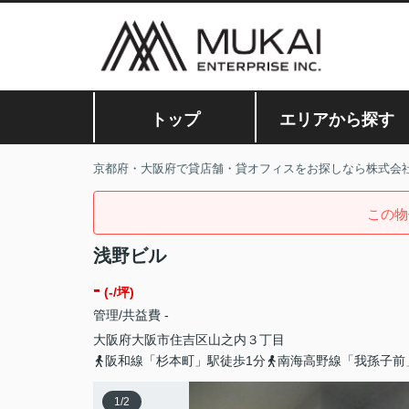
トップ
エリアから探す
京都府・大阪府で貸店舗・貸オフィスをお探しなら株式会
この物
浅野ビル
-
(-/坪)
管理/共益費 -
大阪府
大阪市住吉区
山之内
３丁目
阪和線「杉本町」駅徒歩1分
南海高野線「我孫子前
1
/
2