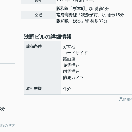
1993年11月(築32年)
築年
阪和線
「
杉本町
」駅 徒歩1分
南海高野線
「
我孫子前
」駅 徒歩15分
交通
阪和線
「
浅香
」駅 徒歩32分
浅野ビルの詳細情報
設備条件
好立地
ロードサイド
路面店
免震構造
耐震構造
防犯カメラ
取引態様
仲介
情報
5分
情報の見方