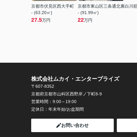
京都市伏見区西大手町
京都市東山区三条通北裏白川
- (63.20㎡)
- (91.99㎡)
27.5
22
万円
万円
株式会社ムカイ・エンタープライズ
〒607-8352
京都府京都市山科区西野岸ノ下町8-9
営業時間：
9:00～19:00
定休日：
年末年始/お盆期間
お問い合わせ