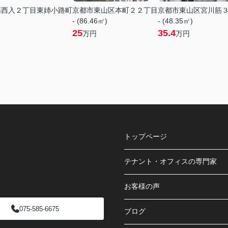
筋西入２丁目東姉小路町
京都市東山区本町２２丁目
京都市東山区宮川筋
- (86.46㎡)
- (48.35㎡)
25
35.4
万円
万円
トップページ
テナント・オフィスの専門家
お客様の声
075-585-6675
ブログ