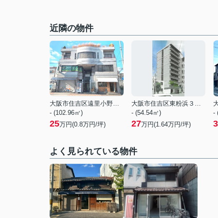
近隣の物件
大阪市住吉区遠里小野５丁目
大阪市住吉区東粉浜３丁目
- (102.96㎡)
- (54.54㎡)
-
25
27
3
万円(
0.8
万円/坪)
万円(
1.64
万円/坪)
よく見られている物件