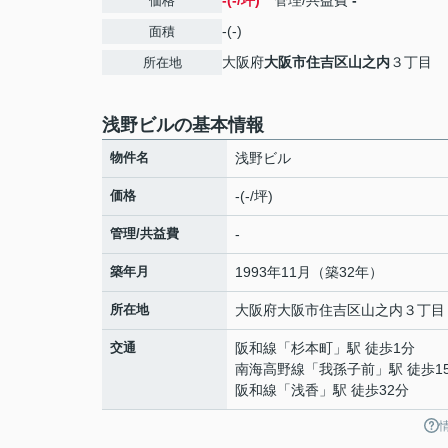
-(-/坪)
管理/共益費
-
価格
-(-)
面積
大阪府
大阪市住吉区
山之内
３丁目
所在地
浅野ビルの基本情報
物件名
浅野ビル
価格
-(-/坪)
管理/共益費
-
築年月
1993年11月（築32年）
所在地
大阪府
大阪市住吉区
山之内
３丁目
交通
阪和線
「
杉本町
」駅 徒歩1分
南海高野線
「
我孫子前
」駅 徒歩1
阪和線
「
浅香
」駅 徒歩32分