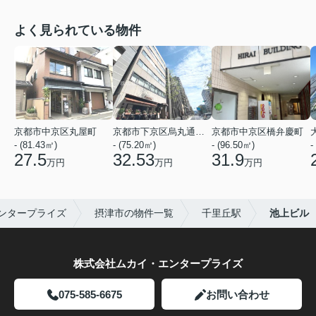
よく見られている物件
京都市中京区丸屋町
京都市下京区烏丸通五条上る五条烏丸町
京都市中京区橋弁慶町
- (81.43㎡)
- (75.20㎡)
- (96.50㎡)
-
27.5
32.53
31.9
万円
万円
万円
ンタープライズ
摂津市の物件一覧
千里丘駅
池上ビル
株式会社ムカイ・エンタープライズ
075-585-6675
お問い合わせ