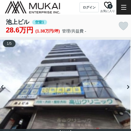
0
ログイン
お気に入り
池上ビル
空室1
28.6万円
(1.38万円/坪)
管理/共益費 -
1
/
5