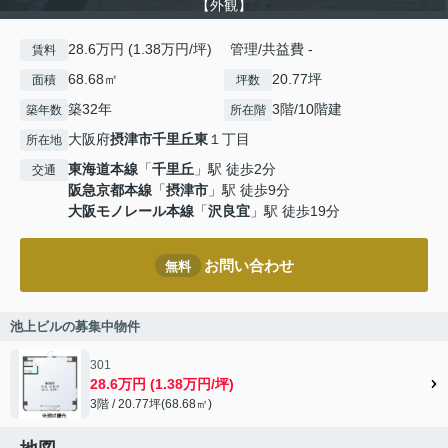
【外観】
28.6万円 (1.38万円/坪) 管理/共益費 -
賃料
68.68㎡
20.77坪
面積
坪数
築32年
3階/10階建
築年数
所在階
大阪府
摂津市
千里丘東
１丁目
所在地
東海道本線
「
千里丘
」駅 徒歩2分
交通
阪急京都本線
「
摂津市
」駅 徒歩9分
大阪モノレール本線
「
沢良宜
」駅 徒歩19分
お問い合わせ
無料
池上ビルの募集中物件
301
28.6万円 (1.38万円/坪)
3階 / 20.77坪(68.68㎡)