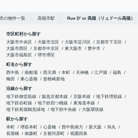
市の物件一覧
高槻市駅
Rue D' or 高槻（リュドール高槻）
市区町村から探す
大阪市中央区
大阪市北区
大阪市淀川区
京都市下京区
大阪市西区
京都市中京区
東大阪市
豊中市
大阪市福島区
堺市堺区
町名から探す
西中島
南船場
西天満
本町
天神橋
江戸堀
福島
梅田
東心斎橋
曾根崎新地
沿線から探す
地下鉄御堂筋線
阪急京都本線
京阪本線
地下鉄堺筋線
地下鉄谷町線
地下鉄四つ橋線
東海道本線
地下鉄長堀鶴見緑地
地下鉄中央線
大阪環状線
駅から探す
本町
堺筋本町
心斎橋
西中島南方
新大阪
烏丸
長堀橋
南森町
京都河原町
祇園四条