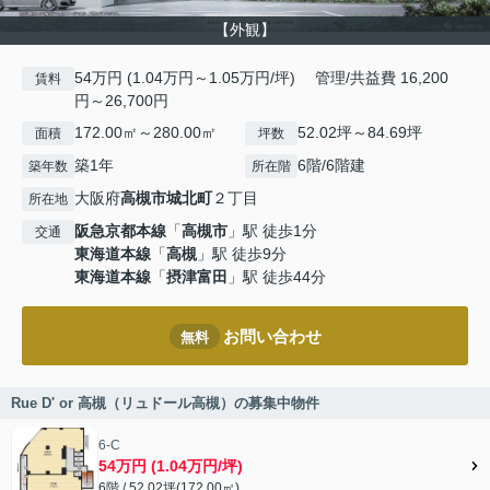
【外観】
54万円 (1.04万円～1.05万円/坪) 管理/共益費 16,200
賃料
円～26,700円
172.00㎡～280.00㎡
52.02坪～84.69坪
面積
坪数
築1年
6階/6階建
築年数
所在階
大阪府
高槻市
城北町
２丁目
所在地
阪急京都本線
「
高槻市
」駅 徒歩1分
交通
東海道本線
「
高槻
」駅 徒歩9分
東海道本線
「
摂津富田
」駅 徒歩44分
お問い合わせ
無料
Rue D' or 高槻（リュドール高槻）の募集中物件
6-C
54万円 (1.04万円/坪)
6階 / 52.02坪(172.00㎡)