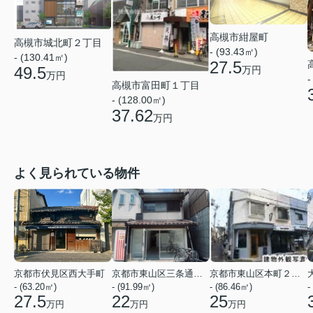
高槻市紺屋町
高槻市城北町２丁目
- (93.43㎡)
- (130.41㎡)
27.5
49.5
万円
万円
-
高槻市富田町１丁目
- (128.00㎡)
37.62
万円
よく見られている物件
京都市伏見区西大手町
京都市東山区三条通北裏白川筋西入２丁目東姉小路町
京都市東山区本町２２丁目
- (63.20㎡)
- (91.99㎡)
- (86.46㎡)
-
27.5
22
25
万円
万円
万円