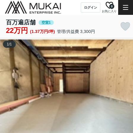
0
ログイン
お気に入り
百万遍店舗
空室1
22万円
(1.37万円/坪)
管理/共益費 3,300円
1
/
1