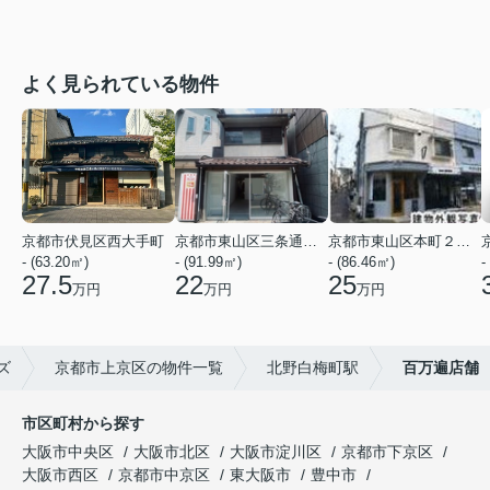
よく見られている物件
京都市伏見区西大手町
京都市東山区三条通北裏白川筋西入２丁目東姉小路町
京都市東山区本町２２丁目
- (63.20㎡)
- (91.99㎡)
- (86.46㎡)
-
27.5
22
25
万円
万円
万円
ズ
京都市上京区の物件一覧
北野白梅町駅
百万遍店舗
市区町村から探す
大阪市中央区
大阪市北区
大阪市淀川区
京都市下京区
大阪市西区
京都市中京区
東大阪市
豊中市