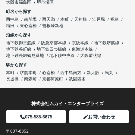
大阪市福島区
堺市堺区
町名から探す
西中島
南船場
西天満
本町
天神橋
江戸堀
福島
梅田
東心斎橋
曾根崎新地
沿線から探す
地下鉄御堂筋線
阪急京都本線
京阪本線
地下鉄堺筋線
地下鉄谷町線
地下鉄四つ橋線
東海道本線
地下鉄長堀鶴見緑地
地下鉄中央線
大阪環状線
駅から探す
本町
堺筋本町
心斎橋
西中島南方
新大阪
烏丸
長堀橋
南森町
京都河原町
祇園四条
株式会社ムカイ・エンタープライズ
075-585-6675
お問い合わせ
〒607-8352