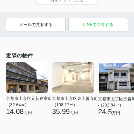
メールで共有する
LINEで共有する
近隣の物件
京都市上京区東上善寺町
京都市上京区元新在家町
京都市上京区三番
- (108.17㎡)
- (32.64㎡)
- (202.84㎡)
35.99
14.08
24.5
万円
万円
万円