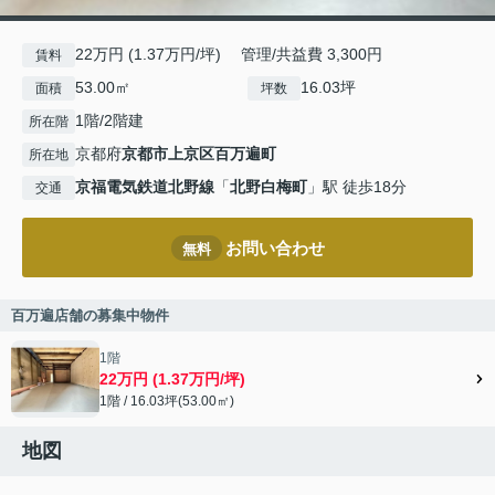
22万円 (1.37万円/坪) 管理/共益費 3,300円
賃料
53.00㎡
16.03坪
面積
坪数
1階/2階建
所在階
京都府
京都市上京区
百万遍町
所在地
京福電気鉄道北野線
「
北野白梅町
」駅 徒歩18分
交通
お問い合わせ
無料
百万遍店舗の募集中物件
1階
22万円 (1.37万円/坪)
1階 / 16.03坪(53.00㎡)
地図