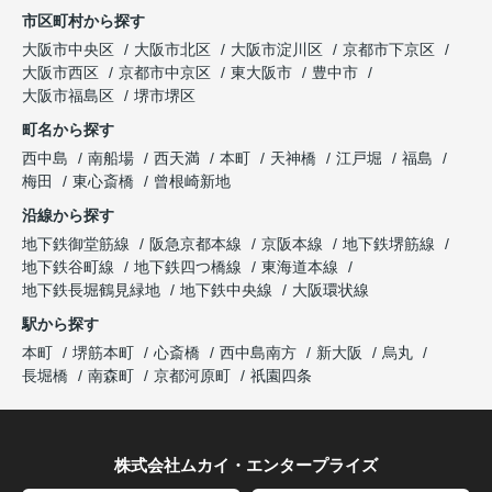
市区町村から探す
大阪市中央区
大阪市北区
大阪市淀川区
京都市下京区
大阪市西区
京都市中京区
東大阪市
豊中市
大阪市福島区
堺市堺区
町名から探す
西中島
南船場
西天満
本町
天神橋
江戸堀
福島
梅田
東心斎橋
曾根崎新地
沿線から探す
地下鉄御堂筋線
阪急京都本線
京阪本線
地下鉄堺筋線
地下鉄谷町線
地下鉄四つ橋線
東海道本線
地下鉄長堀鶴見緑地
地下鉄中央線
大阪環状線
駅から探す
本町
堺筋本町
心斎橋
西中島南方
新大阪
烏丸
長堀橋
南森町
京都河原町
祇園四条
株式会社ムカイ・エンタープライズ