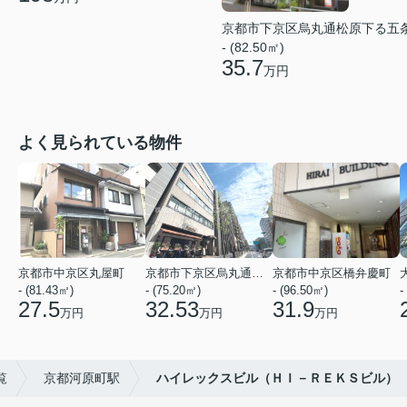
京都市下京区烏丸通松原下る五
- (82.50㎡)
35.7
万円
よく見られている物件
京都市中京区丸屋町
京都市下京区烏丸通五条上る五条烏丸町
京都市中京区橋弁慶町
- (81.43㎡)
- (75.20㎡)
- (96.50㎡)
-
27.5
32.53
31.9
万円
万円
万円
覧
京都河原町駅
ハイレックスビル（ＨＩ－ＲＥＫＳビル）