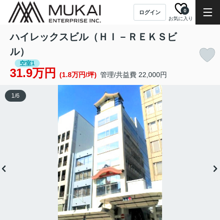
0
ログイン
お気に入り
ハイレックスビル（ＨＩ－ＲＥＫＳビ
ル）
空室1
31.9万円
(1.8万円/坪)
管理/共益費 22,000円
1
/
6