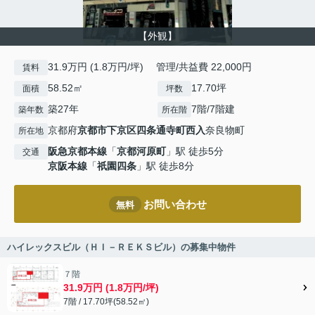
【外観】
31.9万円 (1.8万円/坪) 管理/共益費 22,000円
賃料
58.52㎡
17.70坪
面積
坪数
築27年
7階/7階建
築年数
所在階
京都府
京都市下京区
四条通寺町西入
奈良物町
所在地
阪急京都本線
「
京都河原町
」駅 徒歩5分
交通
京阪本線
「
祇園四条
」駅 徒歩8分
お問い合わせ
無料
ハイレックスビル（ＨＩ－ＲＥＫＳビル）の募集中物件
７階
31.9万円 (1.8万円/坪)
7階 / 17.70坪(58.52㎡)