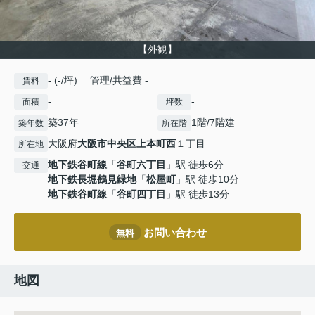
【外観】
- (-/坪) 管理/共益費 -
賃料
-
-
面積
坪数
築37年
1階/7階建
築年数
所在階
大阪府
大阪市中央区
上本町西
１丁目
所在地
地下鉄谷町線
「
谷町六丁目
」駅 徒歩6分
交通
地下鉄長堀鶴見緑地
「
松屋町
」駅 徒歩10分
地下鉄谷町線
「
谷町四丁目
」駅 徒歩13分
お問い合わせ
無料
地図