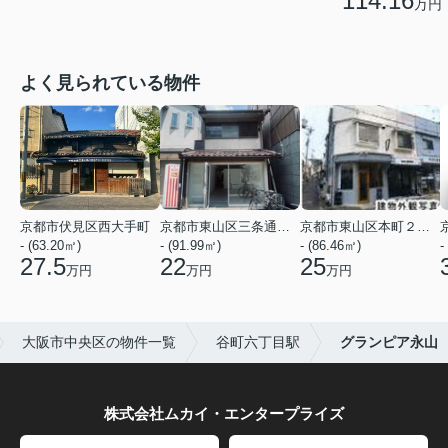
114.16
万円
よく見られている物件
京都市伏見区西大手町
京都市東山区三条通北裏白川筋西入２丁目東姉小路町
京都市東山区本町２２丁目
- (63.20㎡)
- (91.99㎡)
- (86.46㎡)
-
27.5
22
25
万円
万円
万円
大阪市中央区の物件一覧
谷町六丁目駅
グランピア永山
株式会社ムカイ・エンタープライズ