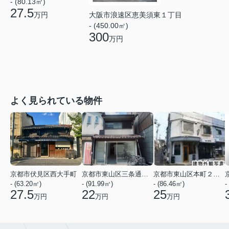
- (80.13㎡)
27.5
万円
大阪市浪速区恵美須東１丁目
- (450.00㎡)
300
万円
よく見られている物件
京都市伏見区西大手町
京都市東山区三条通北裏白川筋西入２丁目東姉小路町
京都市東山区本町２２丁目
- (63.20㎡)
- (91.99㎡)
- (86.46㎡)
-
27.5
22
25
万円
万円
万円