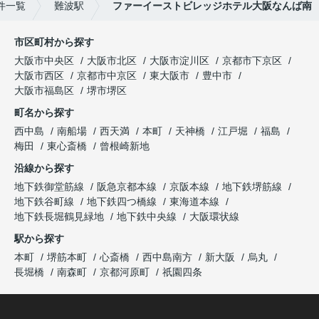
件一覧
難波駅
ファーイーストビレッジホテル大阪なんば南
市区町村から探す
大阪市中央区
大阪市北区
大阪市淀川区
京都市下京区
大阪市西区
京都市中京区
東大阪市
豊中市
大阪市福島区
堺市堺区
町名から探す
西中島
南船場
西天満
本町
天神橋
江戸堀
福島
梅田
東心斎橋
曾根崎新地
沿線から探す
地下鉄御堂筋線
阪急京都本線
京阪本線
地下鉄堺筋線
地下鉄谷町線
地下鉄四つ橋線
東海道本線
地下鉄長堀鶴見緑地
地下鉄中央線
大阪環状線
駅から探す
本町
堺筋本町
心斎橋
西中島南方
新大阪
烏丸
長堀橋
南森町
京都河原町
祇園四条