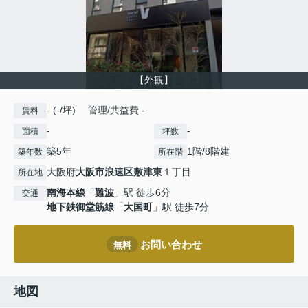
【外観】
- (-/坪) 管理/共益費 -
賃料
-
-
面積
坪数
築5年
1階/8階建
築年数
所在階
大阪府
大阪市浪速区
敷津東
１丁目
所在地
南海本線
「
難波
」駅 徒歩6分
交通
地下鉄御堂筋線
「
大国町
」駅 徒歩7分
お問い合わせ
無料
地図