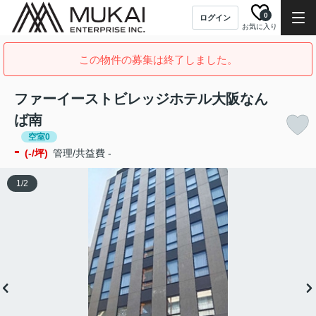
0
ログイン
お気に入り
この物件の募集は終了しました。
ファーイーストビレッジホテル大阪なん
ば南
空室0
-
(-/坪)
管理/共益費 -
1
/
2