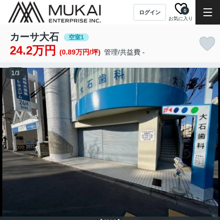
0
ログイン
お気に入り
カーサ大石
空室1
24.2万円
(0.89万円/坪)
管理/共益費 -
1
/
3