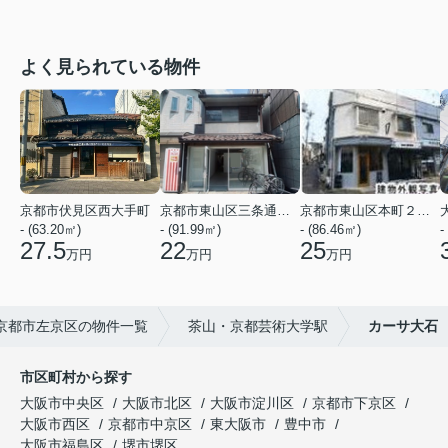
よく見られている物件
京都市伏見区西大手町
京都市東山区三条通北裏白川筋西入２丁目東姉小路町
京都市東山区本町２２丁目
- (63.20㎡)
- (91.99㎡)
- (86.46㎡)
-
27.5
22
25
万円
万円
万円
京都市左京区の物件一覧
茶山・京都芸術大学駅
カーサ大石
市区町村から探す
大阪市中央区
大阪市北区
大阪市淀川区
京都市下京区
大阪市西区
京都市中京区
東大阪市
豊中市
大阪市福島区
堺市堺区