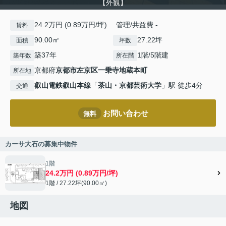
【外観】
24.2万円 (0.89万円/坪) 管理/共益費 -
賃料
90.00㎡
27.22坪
面積
坪数
築37年
1階/5階建
築年数
所在階
京都府
京都市左京区
一乗寺地蔵本町
所在地
叡山電鉄叡山本線
「
茶山・京都芸術大学
」駅 徒歩4分
交通
お問い合わせ
無料
カーサ大石の募集中物件
1階
24.2万円 (0.89万円/坪)
1階 / 27.22坪(90.00㎡)
地図