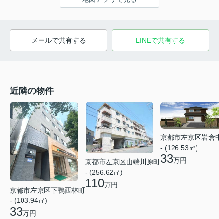
メールで共有する
LINEで共有する
近隣の物件
京都市左京区岩倉
- (126.53㎡)
33
万円
京都市左京区山端川原町
- (256.62㎡)
110
万円
京都市左京区下鴨西林町
- (103.94㎡)
33
万円