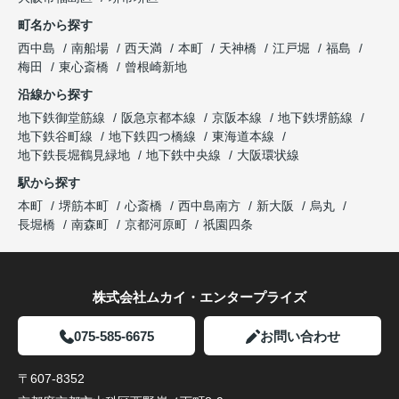
町名から探す
西中島
南船場
西天満
本町
天神橋
江戸堀
福島
梅田
東心斎橋
曾根崎新地
沿線から探す
地下鉄御堂筋線
阪急京都本線
京阪本線
地下鉄堺筋線
地下鉄谷町線
地下鉄四つ橋線
東海道本線
地下鉄長堀鶴見緑地
地下鉄中央線
大阪環状線
駅から探す
本町
堺筋本町
心斎橋
西中島南方
新大阪
烏丸
長堀橋
南森町
京都河原町
祇園四条
株式会社ムカイ・エンタープライズ
075-585-6675
お問い合わせ
〒607-8352