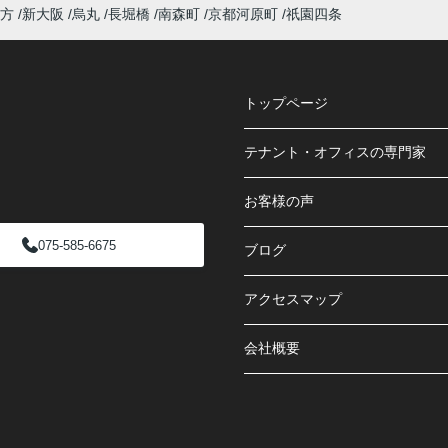
方
新大阪
烏丸
長堀橋
南森町
京都河原町
祇園四条
トップページ
テナント・オフィスの専門家
お客様の声
075-585-6675
ブログ
アクセスマップ
会社概要