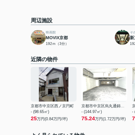
周辺施設
映画館
そ
MOVIX京都
新
192ｍ（3分）
1
近隣の物件
京都市中京区西ノ京円町
京都市中京区烏丸通錦小路上る手洗水町
- (98.65㎡)
- (144.97㎡)
-
25
75.24
7
万円(
0.84
万円/坪)
万円(
1.72
万円/坪)