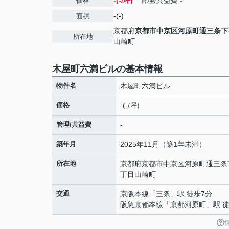
-(-/坪)
管理/共益費
-
価格
-(-)
面積
京都府
京都市中京区
河原町通三条下
所在地
山崎町
木屋町六満ビルの基本情報
物件名
木屋町六満ビル
価格
-(-/坪)
管理/共益費
-
築年月
2025年11月（築1年未満）
所在地
京都府
京都市中京区
河原町通三条
丁目
山崎町
交通
京阪本線
「
三条
」駅 徒歩7分
阪急京都本線
「
京都河原町
」駅 