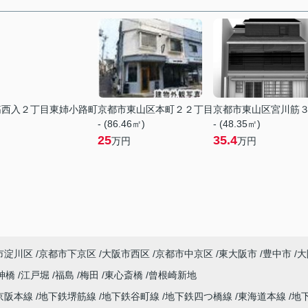
筋西入２丁目東姉小路町
京都市東山区本町２２丁目
京都市東山区宮川筋
- (86.46㎡)
- (48.35㎡)
25
35.4
万円
万円
市淀川区
京都市下京区
大阪市西区
京都市中京区
東大阪市
豊中市
大
神橋
江戸堀
福島
梅田
東心斎橋
曾根崎新地
京阪本線
地下鉄堺筋線
地下鉄谷町線
地下鉄四つ橋線
東海道本線
地