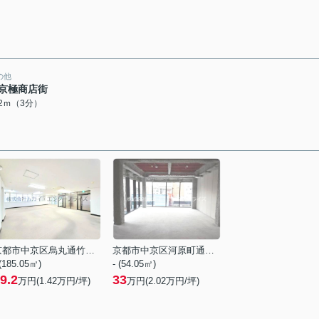
の他
京極商店街
92ｍ（3分）
京都市中京区烏丸通竹屋町上る大倉町
京都市中京区河原町通三条下る大黒町
 (185.05㎡)
- (54.05㎡)
9.2
33
万円(
1.42
万円/坪)
万円(
2.02
万円/坪)