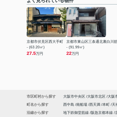
よく見られている物件
京都市伏見区西大手町
京都市東山区三条通北裏白川
- (63.20㎡)
- (91.99㎡)
27.5
22
万円
万円
市区町村から探す
大阪市中央区
大阪市北区
大阪
町名から探す
西中島
南船場
西天満
本町
天
沿線から探す
地下鉄御堂筋線
阪急京都本線