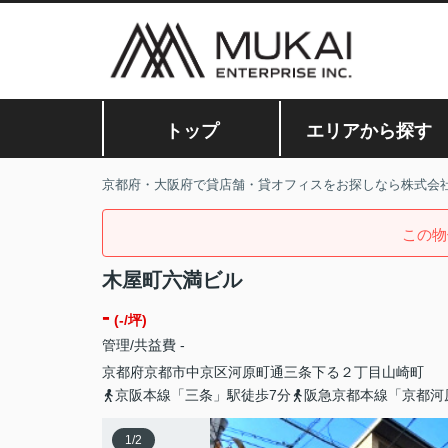
トップ
エリアから探す
京都府・大阪府で貸店舗・貸オフィスをお探しなら株式会
この物
木屋町六満ビル
-
(-/坪)
管理/共益費 -
京都府
京都市中京区
河原町通三条下る２丁目
山崎町
京阪本線「三条」駅徒歩7分
阪急京都本線「京都河
1
/
2