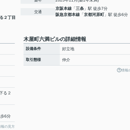
2025年11月(築1年未満)
築年
京阪本線
「
三条
」駅 徒歩7分
交通
阪急京都本線
「
京都河原町
」駅 徒歩6分
る２丁目
木屋町六満ビルの詳細情報
設備条件
好立地
取引態様
仲介
情報
下る２
徒歩6分
情報の見方