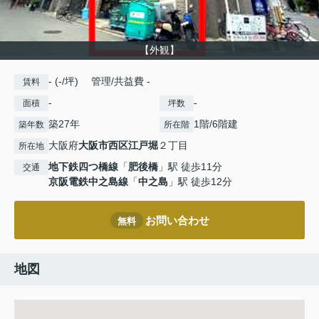
【外観】
- (-/坪) 管理/共益費 -
賃料
-
-
面積
坪数
築27年
1階/6階建
築年数
所在階
大阪府
大阪市西区
江戸堀
２丁目
所在地
地下鉄四つ橋線
「
肥後橋
」駅 徒歩11分
交通
京阪電鉄中之島線
「
中之島
」駅 徒歩12分
お問い合わせ
無料
地図