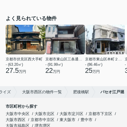
よく見られている物件
京都市伏見区西大手町
京都市東山区三条通北裏白川筋西入２丁目東姉小路町
京都市東山区本町２２丁目
- (63.20㎡)
- (91.99㎡)
- (86.46㎡)
-
27.5
22
25
万円
万円
万円
ライズ
大阪市西区の物件一覧
肥後橋駅
パセオ江戸堀
市区町村から探す
大阪市中央区
大阪市北区
大阪市淀川区
京都市下京区
大阪市西区
京都市中京区
東大阪市
豊中市
大阪市福島区
堺市堺区