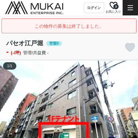
0
ログイン
お気に入り
この物件の募集は終了しました。
パセオ江戸堀
空室0
-
(-/坪)
管理/共益費 -
1
/
1