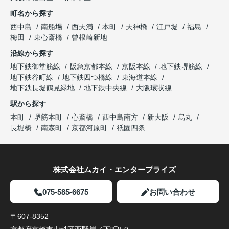
町名から探す
西中島
南船場
西天満
本町
天神橋
江戸堀
福島
梅田
東心斎橋
曾根崎新地
沿線から探す
地下鉄御堂筋線
阪急京都本線
京阪本線
地下鉄堺筋線
地下鉄谷町線
地下鉄四つ橋線
東海道本線
地下鉄長堀鶴見緑地
地下鉄中央線
大阪環状線
駅から探す
本町
堺筋本町
心斎橋
西中島南方
新大阪
烏丸
長堀橋
南森町
京都河原町
祇園四条
株式会社ムカイ・エンタープライズ
075-585-6675
お問い合わせ
〒607-8352