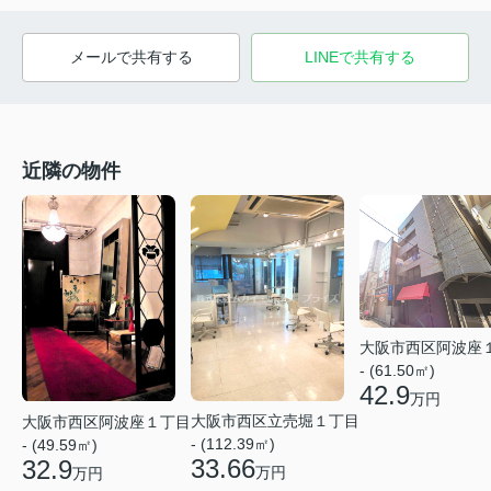
メールで共有する
LINEで共有する
近隣の物件
大阪市西区阿波座
- (61.50㎡)
42.9
万円
大阪市西区立売堀１丁目
大阪市西区阿波座１丁目
- (112.39㎡)
- (49.59㎡)
33.66
32.9
万円
万円