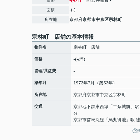
-(-/坪)
管理/共益費
-
価格
-(-)
面積
京都府
京都市中京区
宗林町
所在地
宗林町 店舗の基本情報
物件名
宗林町 店舗
価格
-(-/坪)
管理/共益費
-
築年月
1973年7月（築53年）
所在地
京都府
京都市中京区
宗林町
交通
京都地下鉄東西線
「
二条城前
」駅
分
京都市営烏丸線
「
烏丸御池
」駅 