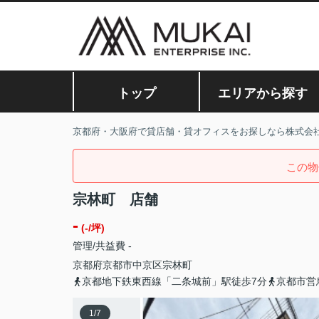
トップ
エリアから探す
京都府・大阪府で貸店舗・貸オフィスをお探しなら株式会
この物
宗林町 店舗
-
(-/坪)
管理/共益費 -
京都府
京都市中京区
宗林町
京都地下鉄東西線「二条城前」駅徒歩7分
京都市営
1
/
7