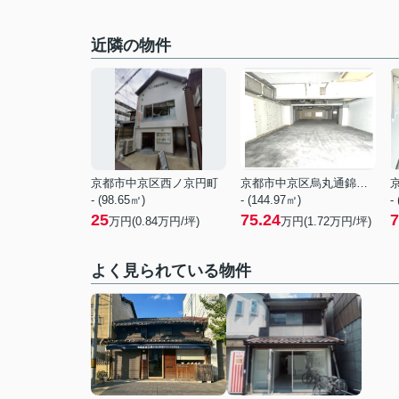
近隣の物件
京都市中京区西ノ京円町
京都市中京区烏丸通錦小路上る手洗水町
- (98.65㎡)
- (144.97㎡)
-
25
75.24
7
万円(
0.84
万円/坪)
万円(
1.72
万円/坪)
よく見られている物件