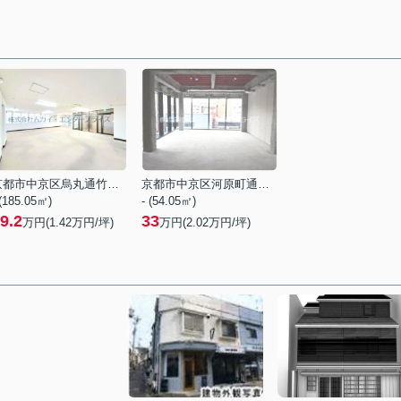
京都市中京区烏丸通竹屋町上る大倉町
京都市中京区河原町通三条下る大黒町
 (185.05㎡)
- (54.05㎡)
9.2
33
万円(
1.42
万円/坪)
万円(
2.02
万円/坪)