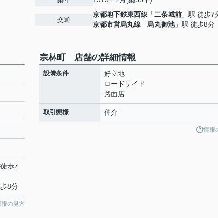
1973年7月(築53年)
築年
京都地下鉄東西線
「
二条城前
」駅 徒歩7
交通
京都市営烏丸線
「
烏丸御池
」駅 徒歩8分
宗林町 店舗の詳細情報
設備条件
好立地
ロードサイド
路面店
取引態様
仲介
情報
 徒歩7
徒歩8分
情報の見方