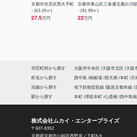
京都市伏見区西大手町
京都市東山区三条通北裏白川
- (63.20㎡)
- (91.99㎡)
27.5
22
万円
万円
市区町村から探す
大阪市中央区
大阪市北区
大阪
町名から探す
西中島
南船場
西天満
本町
天
沿線から探す
地下鉄御堂筋線
阪急京都本線
駅から探す
本町
堺筋本町
心斎橋
西中島南
株式会社ムカイ・エンタープライズ
〒607-8352
京都府京都市山科区西野岸ノ下町8-9