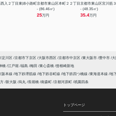
筋西入２丁目東姉小路町
京都市東山区本町２２丁目
京都市東山区宮川筋
- (86.46㎡)
- (48.35㎡)
25
35.4
万円
万円
市淀川区
京都市下京区
大阪市西区
京都市中京区
東大阪市
豊中市
大
神橋
江戸堀
福島
梅田
東心斎橋
曾根崎新地
京阪本線
地下鉄堺筋線
地下鉄谷町線
地下鉄四つ橋線
東海道本線
地
方
新大阪
烏丸
長堀橋
南森町
京都河原町
祇園四条
トップページ