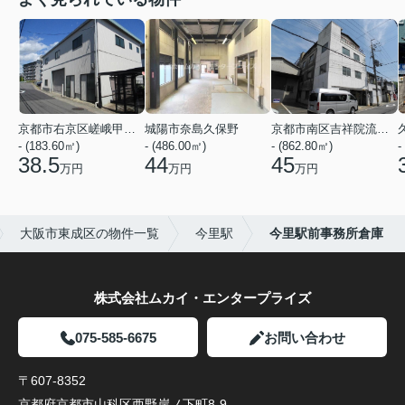
京都市右京区嵯峨甲塚町
城陽市奈島久保野
京都市南区吉祥院流作町
- (183.60㎡)
- (486.00㎡)
- (862.80㎡)
-
38.5
44
45
万円
万円
万円
大阪市東成区の物件一覧
今里駅
今里駅前事務所倉庫
株式会社ムカイ・エンタープライズ
075-585-6675
お問い合わせ
〒607-8352
京都府京都市山科区西野岸ノ下町8-9