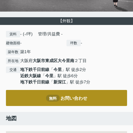
【外観】
- (-/坪) 管理/共益費 -
賃料
-
-
建物面積
坪数
築1年
築年数
大阪府
大阪市東成区
大今里南
２丁目
所在地
地下鉄千日前線
「
今里
」駅 徒歩2分
交通
近鉄大阪線
「
今里
」駅 徒歩6分
地下鉄千日前線
「
新深江
」駅 徒歩7分
お問い合わせ
無料
地図