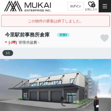
0
ログイン
お気に入り
この物件の募集は終了しました。
今里駅前事務所倉庫
空室0
-
(-/坪)
管理/共益費 -
1
/
1