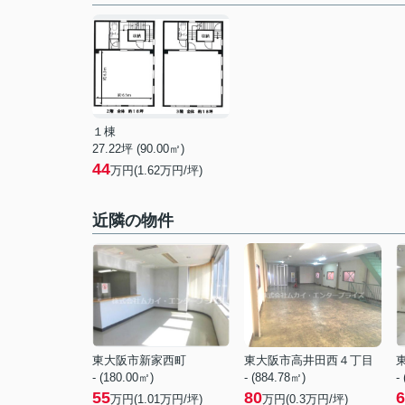
１棟
27.22坪 (90.00㎡)
44
万円(1.62万円/坪)
近隣の物件
東大阪市新家西町
東大阪市高井田西４丁目
- (180.00㎡)
- (884.78㎡)
-
55
80
6
万円(
1.01
万円/坪)
万円(
0.3
万円/坪)