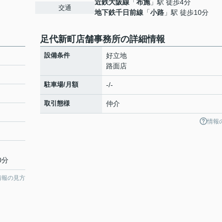
近鉄大阪線
「
布施
」駅 徒歩4分
交通
地下鉄千日前線
「
小路
」駅 徒歩10分
足代新町店舗事務所の詳細情報
設備条件
好立地
路面店
駐車場/月額
-/-
取引態様
仲介
情報
0分
情報の見方