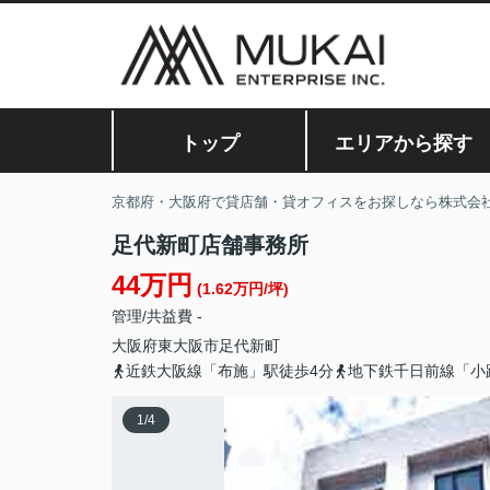
トップ
エリアから探す
京都府・大阪府で貸店舗・貸オフィスをお探しなら株式会
足代新町店舗事務所
44万円
(1.62万円/坪)
管理/共益費 -
大阪府
東大阪市
足代新町
近鉄大阪線「布施」駅徒歩4分
地下鉄千日前線「小
1
/
4