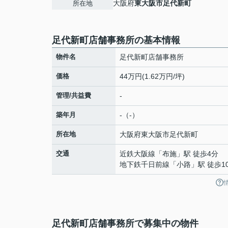
大阪府
東大阪市
足代新町
所在地
足代新町店舗事務所の基本情報
物件名
足代新町店舗事務所
価格
44万円(1.62万円/坪)
管理/共益費
-
築年月
-（-）
所在地
大阪府
東大阪市
足代新町
交通
近鉄大阪線
「
布施
」駅 徒歩4分
地下鉄千日前線
「
小路
」駅 徒歩1
足代新町店舗事務所で募集中の物件