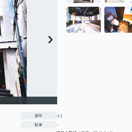
-(-)
築年
-
駐車