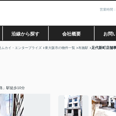
営業時間：
沿線から探す
会社概要
お問
足代新町店舗
社ムカイ・エンタープライズ
東大阪市の物件一覧
布施駅
路」駅徒歩10分