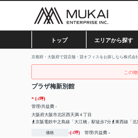
トップ
エリアから探す
京都府・大阪府で貸店舗・貸オフィスをお探しなら株式会
この物
プラザ梅新別館
-
(-/坪)
管理/共益費 -
大阪府
大阪市北区
西天満
４丁目
京阪電鉄中之島線「大江橋」駅徒歩7分
東西線「北
-(-/坪)
管理/共益費
-
価格