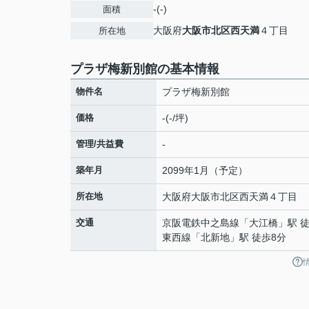
-(-)
面積
大阪府
大阪市北区
西天満
４丁目
所在地
プラザ梅新別館の基本情報
物件名
プラザ梅新別館
価格
-(-/坪)
管理/共益費
-
築年月
2099年1月（予定）
所在地
大阪府
大阪市北区
西天満
４丁目
交通
京阪電鉄中之島線
「
大江橋
」駅 
東西線
「
北新地
」駅 徒歩8分