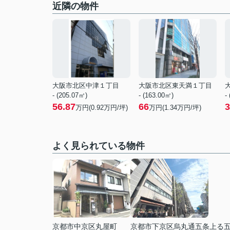
近隣の物件
大阪市北区中津１丁目
大阪市北区東天満１丁目
- (205.07㎡)
- (163.00㎡)
-
56.87
66
3
万円(
0.92
万円/坪)
万円(
1.34
万円/坪)
よく見られている物件
京都市中京区丸屋町
京都市下京区烏丸通五条上る