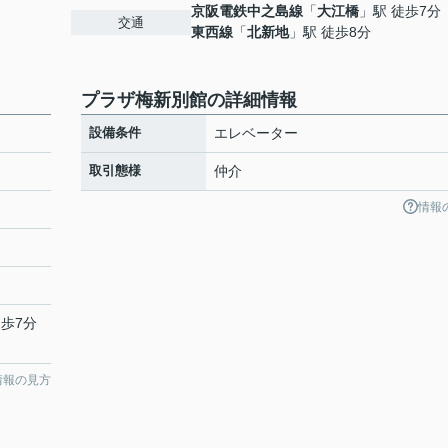
京阪電鉄中之島線
「
大江橋
」駅 徒歩7分
交通
東西線
「
北新地
」駅 徒歩8分
プラザ梅新別館の詳細情報
設備条件
エレベーター
取引態様
仲介
情報
徒歩7分
情報の見方